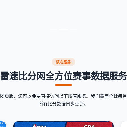
核心服务
雷速比分网全方位赛事数据服务
网页版，您可以免费直接访问以下所有服务。我们覆盖全球每月
所有比分数据同步更新。