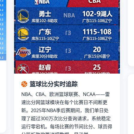
篮球比分实时追踪
NBA、CBA、欧洲篮球联赛、NCAA——雷
速比分网篮球模块在每个比赛日不间断更
新。2025年NBA季后赛期间，我们单日处
理了超过300万次比分查询请求，系统稳定
运行零宕机。每场比赛的节间比分、球员得