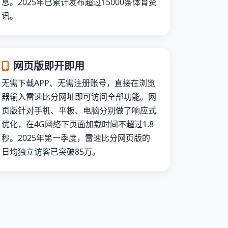
息。2025年已累计发布超过15000条体育资
讯。
网页版即开即用
无需下载APP、无需注册账号，直接在浏览
器输入雷速比分网址即可访问全部功能。网
页版针对手机、平板、电脑分别做了响应式
优化，在4G网络下页面加载时间不超过1.8
秒。2025年第一季度，雷速比分网页版的
日均独立访客已突破85万。