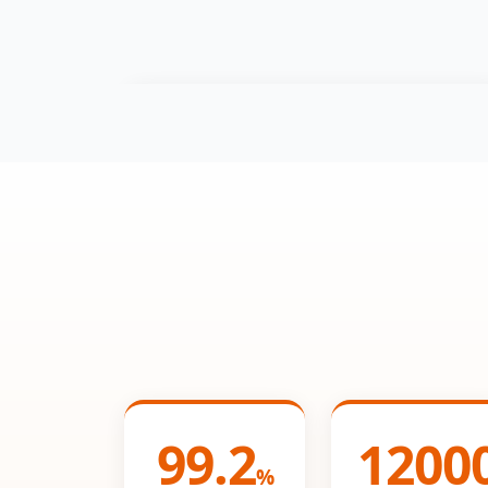
99.2
1200
%