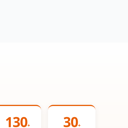
130
30
+
+