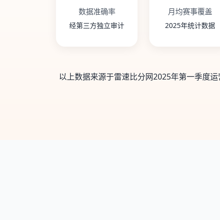
数据准确率
月均赛事覆盖
经第三方独立审计
2025年统计数据
以上数据来源于雷速比分网2025年第一季度