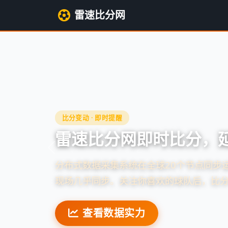
雷速比分网
比分变动 · 即时提醒
雷速比分网即时比分，
上一张
分布式数据采集系统在全球20个节点同步
现场几乎同步。关注你喜欢的球队后，比
查看数据实力