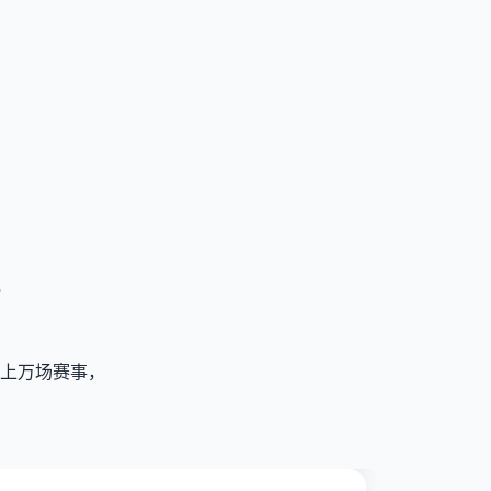
上万场赛事，