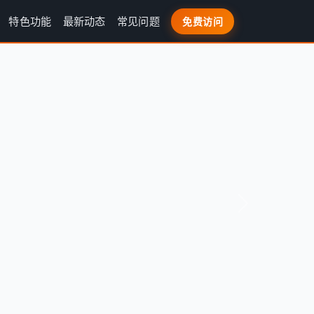
特色功能
最新动态
常见问题
免费访问
下一张