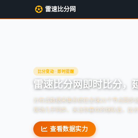
雷速比分网
比分变动 · 即时提醒
雷速比分网即时比分，
上一张
分布式数据采集系统在全球20个节点同步
现场几乎同步。关注你喜欢的球队后，比
查看数据实力