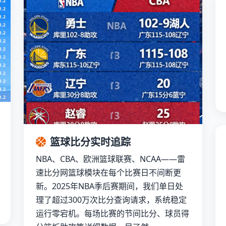
篮球比分实时追踪
NBA、CBA、欧洲篮球联赛、NCAA——雷
速比分网篮球模块在每个比赛日不间断更
新。2025年NBA季后赛期间，我们单日处
理了超过300万次比分查询请求，系统稳定
运行零宕机。每场比赛的节间比分、球员得