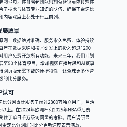
联网公司，体育编辑团队则拥有多位前体育媒体
合了技术与体育专业知识的队伍，确保了雷速比
和内容深度上都处于行业前列。
发展愿景
原则：数据绝对准确、服务永久免费、体验持续
每年在数据采购和技术研发上的投入超过1200
对用户免费开放所有功能。未来三年，我们计划
展至50个体育项目，增加视频直播片段和AI赛事
持网页版无需下载的便捷特性，让全球更多体育
级的比分服务。
户认可
雷速比分网累计服务了超过2800万独立用户，月活
万以上。在2024年欧洲杯和2025年NBA季后赛
受住了单日千万级访问量的考验。用户调研显
用户对雷速比分网即时比分更新速度表示满意，