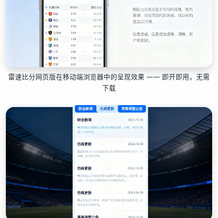
雷速比分网页版在移动端浏览器中的呈现效果 —— 即开即用，无需
下载