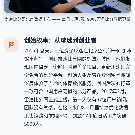
雷速比分网北京数据中心 —— 每日处理超过8000万条比分数据更新
创始故事：从球迷到创业者
2016年夏天，三位资深球迷在北京望京的一间咖啡
馆里萌生了创建雷速比分网的想法。彼时，他们发
现国内缺乏一个能同时覆盖多项目、更新迅速且完
全免费的比分平台。创始人张磊曾在欧洲留学期间
深度体验了当地的体育数据服务，回国后决心打造
一款符合中国用户习惯的比分产品。2017年3月，
雷速比分网正式上线，第一天仅有37位用户访问。
团队没有气馁，在接下来的8个月里持续优化数据
采集链路和前端体验，到2017年底日活用户突破了
5000人。