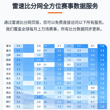
雷速比分网全方位赛事数据服务
通过雷速比分网页版，您可以免费直接访问以下所有服务。
我们覆盖全球每月上万场赛事，所有比分数据同步更新。