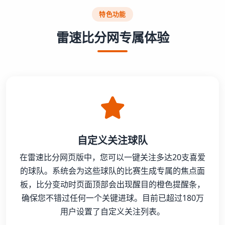
特色功能
雷速比分网专属体验
自定义关注球队
在雷速比分网页版中，您可以一键关注多达20支喜爱
的球队。系统会为这些球队的比赛生成专属的焦点面
板，比分变动时页面顶部会出现醒目的橙色提醒条，
确保您不错过任何一个关键进球。目前已超过180万
用户设置了自定义关注列表。