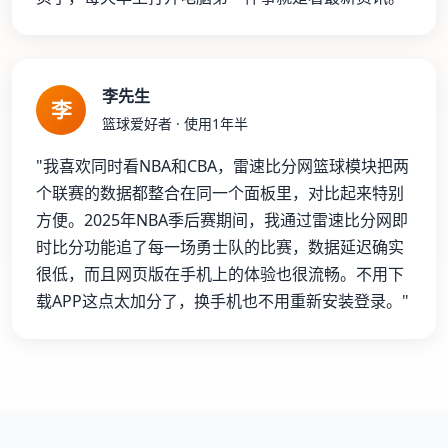
李先生
李
篮球爱好者 · 使用1年半
"我喜欢同时看NBA和CBA，雷速比分网篮球模块把两
个联赛的数据都整合在同一个面板里，对比起来特别
方便。2025年NBA季后赛期间，我通过雷速比分网即
时比分功能追了每一场勇士队的比赛，数据延迟确实
很低，而且网页版在手机上的体验也很流畅。不用下
载APP这点太加分了，换手机也不用重新安装登录。"