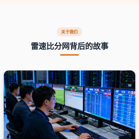
关于我们
雷速比分网背后的故事