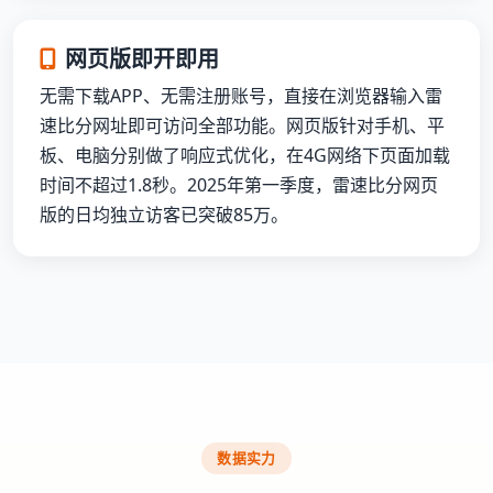
网页版即开即用
无需下载APP、无需注册账号，直接在浏览器输入雷
速比分网址即可访问全部功能。网页版针对手机、平
板、电脑分别做了响应式优化，在4G网络下页面加载
时间不超过1.8秒。2025年第一季度，雷速比分网页
版的日均独立访客已突破85万。
数据实力