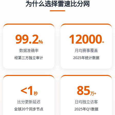
为什么选择雷速比分网
99.2
12000
%
+
数据准确率
月均赛事覆盖
经第三方独立审计
2025年统计数据
<1
85
秒
万+
比分更新延迟
日均独立访客
全球20个同步节点
2025年Q1数据