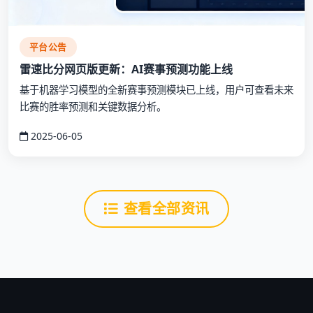
平台公告
雷速比分网页版更新：AI赛事预测功能上线
基于机器学习模型的全新赛事预测模块已上线，用户可查看未来
比赛的胜率预测和关键数据分析。
2025-06-05
查看全部资讯