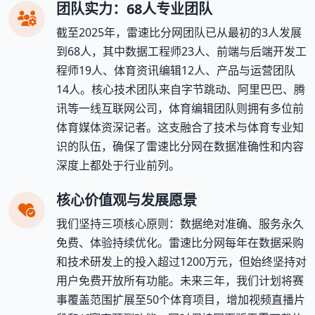
团队实力：68人专业团队
截至2025年，雷速比分网团队已从最初的3人发展
到68人，其中数据工程师23人、前端与后端开发工
程师19人、体育资讯编辑12人、产品与运营团队
14人。核心技术团队来自字节跳动、阿里巴巴、腾
讯等一线互联网公司，体育编辑团队则拥有多位前
体育媒体资深记者。这支融合了技术与体育专业知
识的队伍，确保了雷速比分网在数据准确性和内容
深度上都处于行业前列。
核心价值观与发展愿景
我们坚持三项核心原则：数据绝对准确、服务永久
免费、体验持续优化。雷速比分网每年在数据采购
和技术研发上的投入超过1200万元，但始终坚持对
用户免费开放所有功能。未来三年，我们计划将赛
事覆盖范围扩展至50个体育项目，增加视频直播片