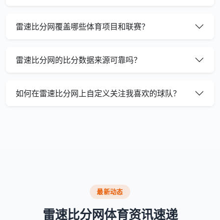
雷速比分网覆盖哪些体育项目和联赛？
雷速比分网的比分数据来源可靠吗？
如何在雷速比分网上自定义关注我喜欢的球队？
最新动态
雷速比分网体育资讯速递