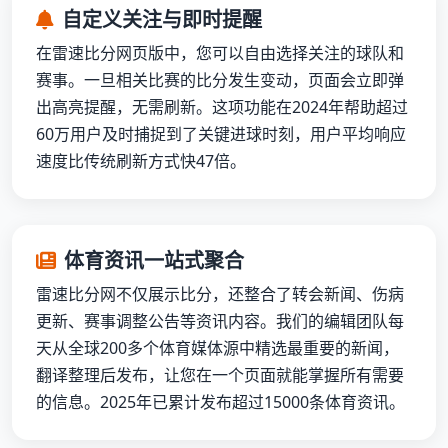
自定义关注与即时提醒
在雷速比分网页版中，您可以自由选择关注的球队和
赛事。一旦相关比赛的比分发生变动，页面会立即弹
出高亮提醒，无需刷新。这项功能在2024年帮助超过
60万用户及时捕捉到了关键进球时刻，用户平均响应
速度比传统刷新方式快47倍。
体育资讯一站式聚合
雷速比分网不仅展示比分，还整合了转会新闻、伤病
更新、赛事调整公告等资讯内容。我们的编辑团队每
天从全球200多个体育媒体源中精选最重要的新闻，
翻译整理后发布，让您在一个页面就能掌握所有需要
的信息。2025年已累计发布超过15000条体育资讯。