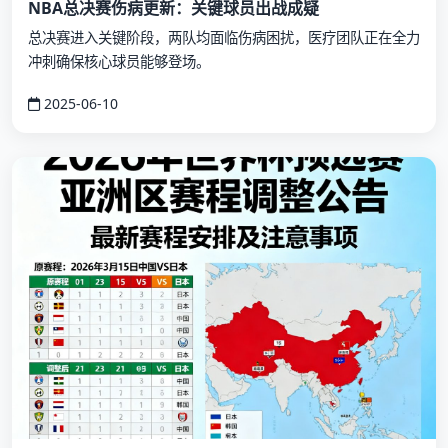
NBA总决赛伤病更新：关键球员出战成疑
总决赛进入关键阶段，两队均面临伤病困扰，医疗团队正在全力
冲刺确保核心球员能够登场。
2025-06-10