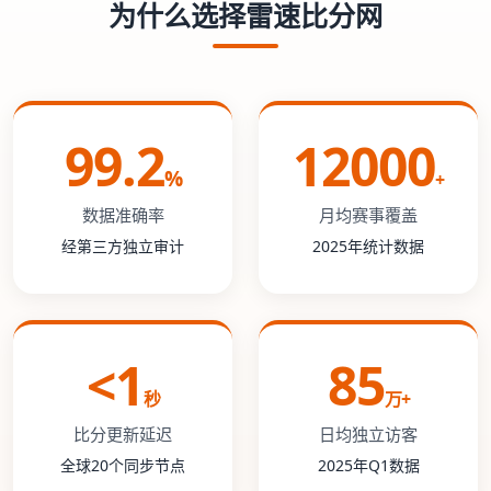
为什么选择雷速比分网
99.2
12000
%
+
数据准确率
月均赛事覆盖
经第三方独立审计
2025年统计数据
<1
85
秒
万+
比分更新延迟
日均独立访客
全球20个同步节点
2025年Q1数据