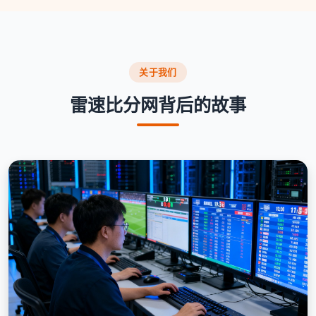
关于我们
雷速比分网背后的故事