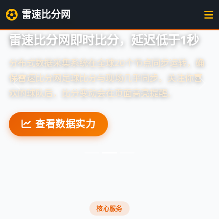
雷速比分网
比分变动 · 即时提醒
雷速比分网即时比分，延迟低于1秒
分布式数据采集系统在全球20个节点同步运转，确
保雷速比分网足球比分与现场几乎同步。关注你喜
上一张
下一
欢的球队后，比分变动会在页面高亮提醒。
查看数据实力
核心服务