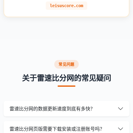
leisuscore.com
常见问题
关于雷速比分网的常见疑问
雷速比分网的数据更新速度到底有多快？
雷速比分网页版需要下载安装或注册账号吗？