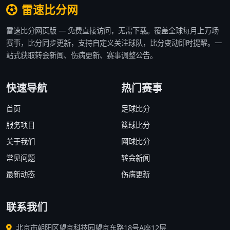
雷速比分网
雷速比分网页版 — 免费直接访问，无需下载。覆盖全球每月上万场
赛事，比分同步更新，支持自定义关注球队，比分变动即时提醒。一
站式获取转会新闻、伤病更新、赛事调整公告。
快速导航
热门赛事
首页
足球比分
服务项目
篮球比分
关于我们
网球比分
常见问题
转会新闻
最新动态
伤病更新
联系我们
北京市朝阳区望京科技园望京东路18号A座12层