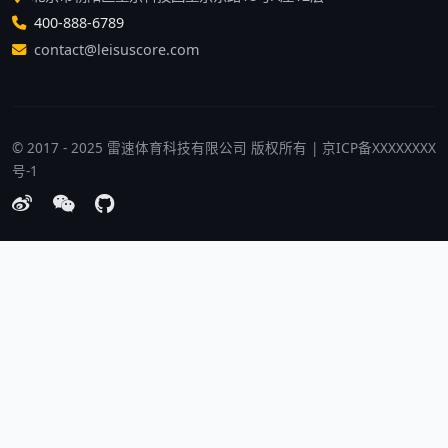
400-888-6789
contact@leisuscore.com
© 2017 - 2025 雷速体育科技有限公司 版权所有 | 京ICP备XXXXXXXX
号-1