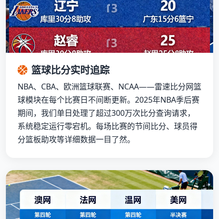
篮球比分实时追踪
NBA、CBA、欧洲篮球联赛、NCAA——雷速比分网篮
球模块在每个比赛日不间断更新。2025年NBA季后赛
期间，我们单日处理了超过300万次比分查询请求，
系统稳定运行零宕机。每场比赛的节间比分、球员得
分篮板助攻等详细数据一目了然。