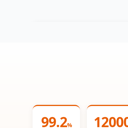
99.2
1200
%