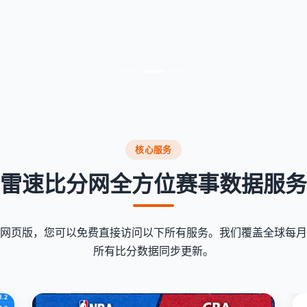
核心服务
雷速比分网全方位赛事数据服务
网页版，您可以免费直接访问以下所有服务。我们覆盖全球每月
所有比分数据同步更新。