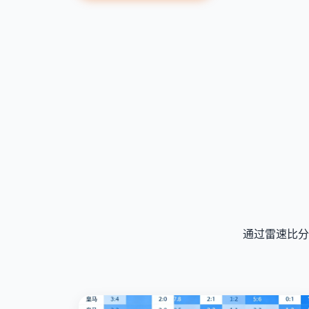
通过雷速比分