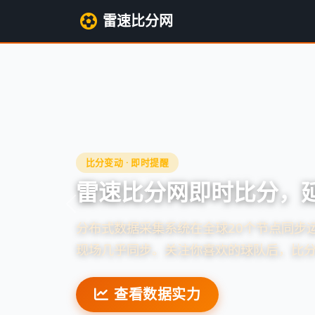
雷速比分网
比分变动 · 即时提醒
雷速比分网即时比分，
上一张
分布式数据采集系统在全球20个节点同步
现场几乎同步。关注你喜欢的球队后，比
查看数据实力