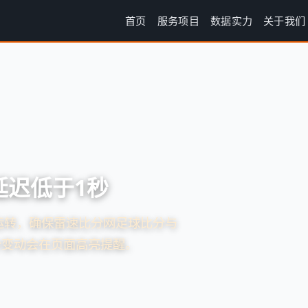
首页
服务项目
数据实力
关于我们
延迟低于1秒
运转，确保雷速比分网足球比分与
分变动会在页面高亮提醒。