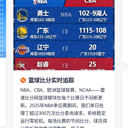
篮球比分实时追踪
NBA、CBA、欧洲篮球联赛、NCAA——雷
速比分网篮球模块在每个比赛日不间断更
新。2025年NBA季后赛期间，我们单日处
理了超过300万次比分查询请求，系统稳定
运行零宕机。每场比赛的节间比分、球员得