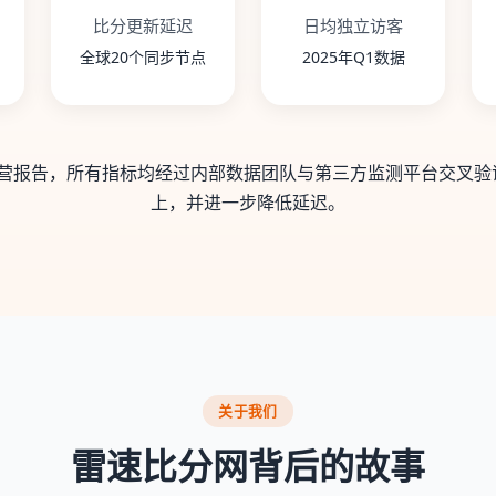
比分更新延迟
日均独立访客
全球20个同步节点
2025年Q1数据
运营报告，所有指标均经过内部数据团队与第三方监测平台交叉验证
上，并进一步降低延迟。
关于我们
雷速比分网背后的故事