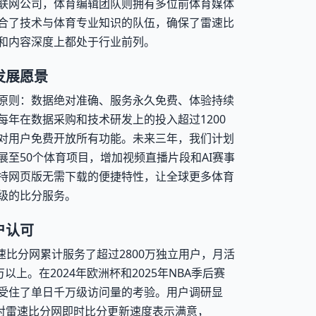
联网公司，体育编辑团队则拥有多位前体育媒体
合了技术与体育专业知识的队伍，确保了雷速比
和内容深度上都处于行业前列。
发展愿景
原则：数据绝对准确、服务永久免费、体验持续
每年在数据采购和技术研发上的投入超过1200
对用户免费开放所有功能。未来三年，我们计划
展至50个体育项目，增加视频直播片段和AI赛事
持网页版无需下载的便捷特性，让全球更多体育
级的比分服务。
户认可
雷速比分网累计服务了超过2800万独立用户，月活
万以上。在2024年欧洲杯和2025年NBA季后赛
受住了单日千万级访问量的考验。用户调研显
用户对雷速比分网即时比分更新速度表示满意，